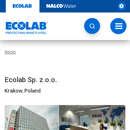
Ir
al
contenido
Opcio
de
naveg
Inicio
Ecolab Sp. z.o.o.
Krakow, Poland