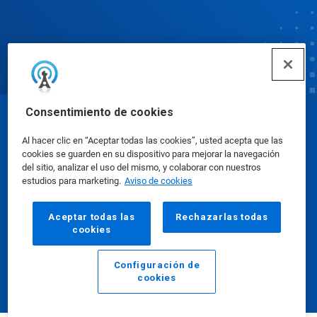
Consentimiento de cookies
© Ecolab Inc. 2025
Al hacer clic en “Aceptar todas las cookies”, usted acepta que las
cookies se guarden en su dispositivo para mejorar la navegación
Hojas de datos de seguridad
|
Política de privacidad
del sitio, analizar el uso del mismo, y colaborar con nuestros
estudios para marketing.
Aviso de cookies
|
condiciones de uso
Aceptar todas las
Rechazarlas todas
cookies
Configuración de
cookies