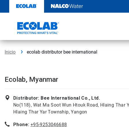
Ir
al
contenido
Inicio
ecolab distributor bee international
Ecolab, Myanmar
Distributor: Bee International Co., Ltd.
No(118), Wat Ma Soot Wun Htouk Road, Hlaing Thar Ya
Hlaing Thar Yar Township, Yangon
Phone:
+95-9253046688