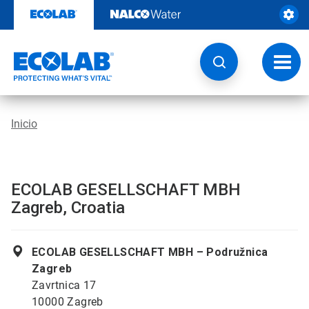
Ir
al
contenido
Opcio
de
naveg
Inicio
ECOLAB GESELLSCHAFT MBH
Zagreb, Croatia
ECOLAB GESELLSCHAFT MBH – Podružnica
Zagreb
Zavrtnica 17
10000 Zagreb