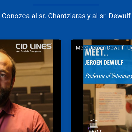
Conozca al sr. Chantziaras y al sr. Dewulf
ArticleTile
Meet Jeroen Dewulf - U
2
de
2