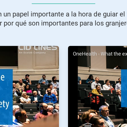
n papel importante a la hora de guiar el f
 por qué son importantes para los granjero
ArticleTile
OneHealth - What the e
2
de
2