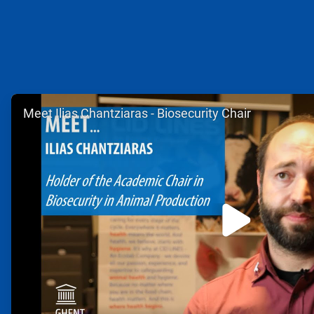
ArticleTile
Meet Ilias Chantziaras - Biosecurity Chair
1
de
2