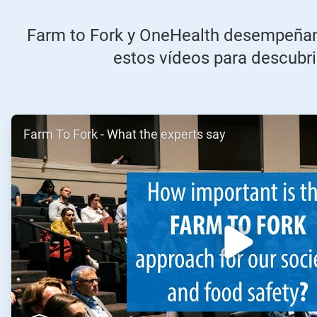
Farm to Fork y OneHealth desempeñan u
estos vídeos para descubrir
ArticleTile
Farm To Fork - What the experts say
1
de
2