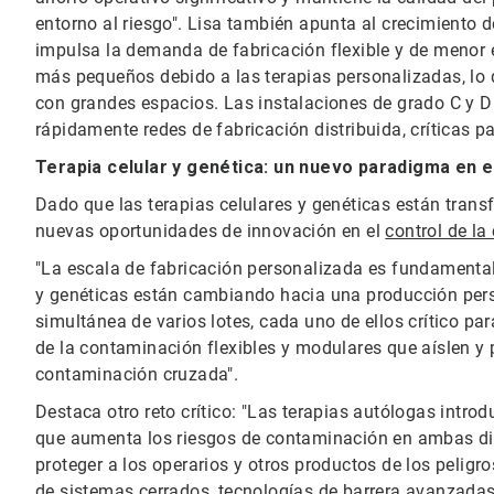
entorno al riesgo". Lisa también apunta al crecimiento 
impulsa la demanda de fabricación flexible y de meno
más pequeños debido a las terapias personalizadas, lo 
con grandes espacios. Las instalaciones de grado C y 
rápidamente redes de fabricación distribuida, críticas p
Terapia celular y genética: un nuevo paradigma en e
Dado que las terapias celulares y genéticas están trans
nuevas oportunidades de innovación en el
control de l
"La escala de fabricación personalizada es fundamentalm
y genéticas están cambiando hacia una producción pers
simultánea de varios lotes, cada uno de ellos crítico par
de la contaminación flexibles y modulares que aíslen y 
contaminación cruzada".
Destaca otro reto crítico: "Las terapias autólogas intro
que aumenta los riesgos de contaminación en ambas dir
proteger a los operarios y otros productos de los pelig
de sistemas cerrados
, tecnologías de barrera avanzada