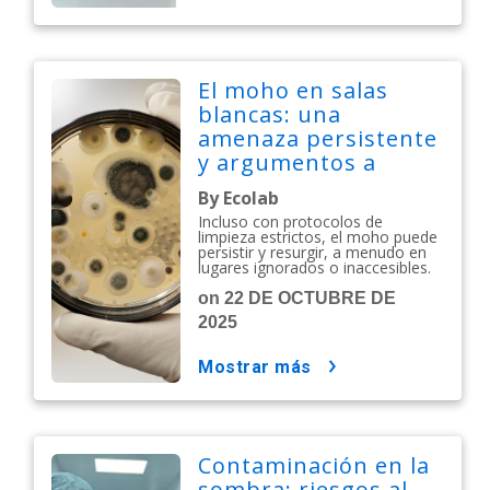
El moho en salas
blancas: una
amenaza persistente
y argumentos a
favor de la
By Ecolab
biodescontaminación
Incluso con protocolos de
proactiva
limpieza estrictos, el moho puede
persistir y resurgir, a menudo en
lugares ignorados o inaccesibles.
on 22 DE OCTUBRE DE
2025
mostrar más
Contaminación en la
sombra: riesgos al