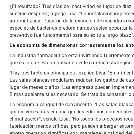
¿El resultado? Tres días de inactividad en lugar de diez
sucedió después", agrega Lisa. "La instalación impleme
automatizada. Pasaron de la extinción de incendios reac
especies de bacterias predominantes suelen soportar la 
preventivo fue fundamental para su éxito a largo plazo"
La economía de dimensionar correctamente los ento
La industria farmacéutica está invirtiendo fuertemente
qué es lo que está impulsando este cambio estratégico.
"Hay tres factores principales", explica Lisa. "En primer 
Las salas blancas modulares reducen los gastos de cap
lugar de meses o años. Las empresas pueden implement
B más adelante si es necesario. Se trata de construir lo
La economía es igual de convincente. "Las salas blan
quince veces más energía que los edificios comerciales,
climatización", señala Lisa. "No todos los procesos req
fabricación menos críticas, pero pueden albergar ento
ahorro operativo significativo y mantiene la calidad del 