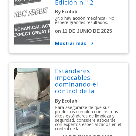
Edición n.º 2
By Ecolab
¿No hay acción mecánica? No
espere grandes resultados.
on 11 DE JUNIO DE 2025
mostrar más
Estándares
impecables:
dominando el
control de la
contaminación en
By Ecolab
cosméticos y
Para asegurarse de que sus
productos de
productos cumplen con los más
altos estándares de limpieza y
cuidado personal
seguridad, considere asociarse
con expertos especializados en el
control de la...