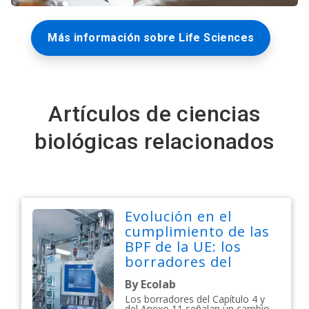
Más información sobre Life Sciences
Artículos de ciencias
biológicas relacionados
Evolución en el
cumplimiento de las
BPF de la UE: los
borradores del
Capítulo 4 y el Anexo
By Ecolab
11 señalan un
Los borradores del Capítulo 4 y
cambio digital
del Anexo 11 señalan un cambio