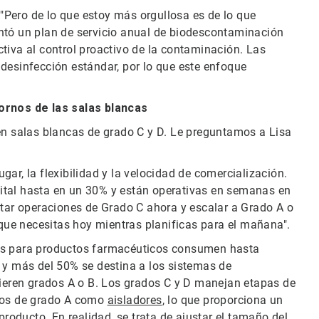
. "Pero de lo que estoy más orgullosa es de lo que
ntó un plan de servicio anual de biodescontaminación
tiva al control proactivo de la contaminación. Las
desinfección estándar, por lo que este enfoque
.
rnos de las salas blancas
 en salas blancas de grado C y D. Le preguntamos a Lisa
lugar, la flexibilidad y la velocidad de comercialización.
ital hasta en un 30% y están operativas en semanas en
ar operaciones de Grado C ahora y escalar a Grado A o
 que necesitas hoy mientras planificas para el mañana".
cas para productos farmacéuticos consumen hasta
 y más del 50% se destina a los sistemas de
uieren grados A o B. Los grados C y D manejan etapas de
rnos de grado A como
aisladores
, lo que proporciona un
producto. En realidad, se trata de ajustar el tamaño del