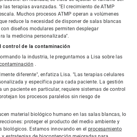
de las terapias avanzadas. "El crecimiento de ATMP
r escala. Muchos procesos ATMP operan a volúmenes
que reduce la necesidad de disponer de salas blancas
D con diseños modulares permiten desplegar
ara la medicina personalizada".
l control de la contaminación
formando la industria, le preguntamos a Lisa sobre las
a contaminación
.
ente diferente", enfatiza Lisa. "Las terapias celulares
onalizada y específica para cada paciente. La gestión
a un paciente en particular, requiere sistemas de control
protejan los procesos paralelos sin riesgo de
ducen material biológico humano en las salas blancas, lo
ecciones: proteger el producto del medio ambiente y
ros biológicos. Estamos innovando en el
procesamiento
s y estrategias de biocontención mejoradas para