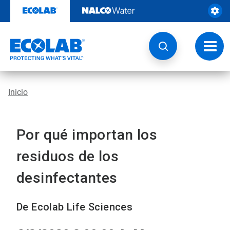
Ir
al
contenido
Opcio
de
naveg
Inicio
Por qué importan los
residuos de los
desinfectantes
De Ecolab Life Sciences