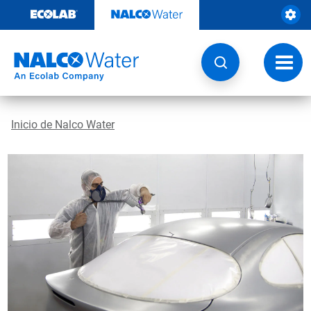
Ir
al
contenido
Opcio
de
naveg
Inicio de Nalco Water