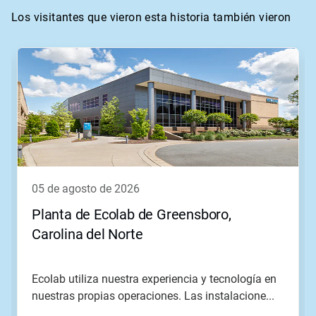
Los visitantes que vieron esta historia también vieron
Esto
es
un
carrusel.
Utilice
los
botones
Posterior
y
Anterior
para
05 de agosto de 2026
navegar
o
Planta de Ecolab de Greensboro,
salte
Carolina del Norte
a
una
diapositiva
con
Ecolab utiliza nuestra experiencia y tecnología en
los
nuestras propias operaciones. Las instalacione...
puntos
del