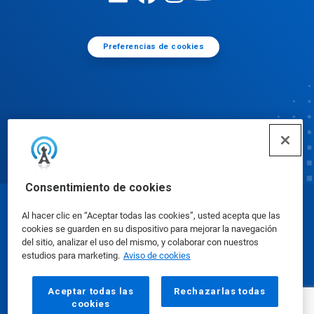
Preferencias de cookies
Consentimiento de cookies
© Ecolab Inc. 2025
Al hacer clic en “Aceptar todas las cookies”, usted acepta que las
cookies se guarden en su dispositivo para mejorar la navegación
del sitio, analizar el uso del mismo, y colaborar con nuestros
Hojas de datos de seguridad
|
Política de privacidad
|
estudios para marketing.
Aviso de cookies
Condiciones de uso
Aceptar todas las
Rechazarlas todas
cookies