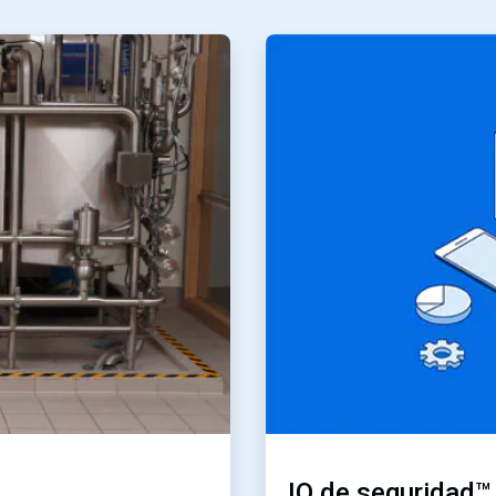
ArticleTile
2
de
2
IQ de seguridad™