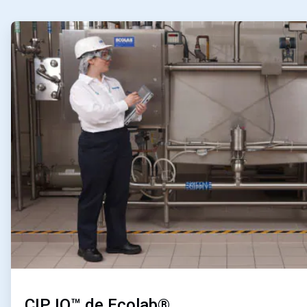
ArticleTile
1
de
2
CIP IQ™ de Ecolab®