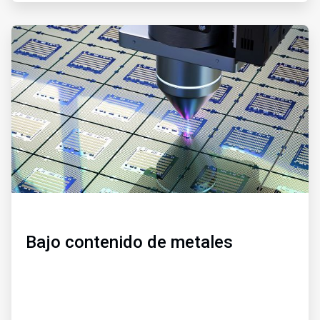
ArticleTile
2
de
3
Bajo contenido de metales