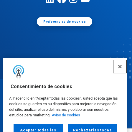
Preferencias de cookies
Consentimiento de cookies
© Ecolab Inc. 2025
Al hacer clic en “Aceptar todas las cookies”, usted acepta que las
cookies se guarden en su dispositivo para mejorar la navegación
Hojas de datos de seguridad
|
Política de privacidad
del sitio, analizar el uso del mismo, y colaborar con nuestros
estudios para marketing.
Aviso de cookies
|
condiciones de uso
Aceptar todas las
Rechazarlas todas