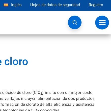
Inglés
Hojas de datos de seguridad
Registro
Opci
de
nave
e cloro
 dióxido de cloro (ClO
) in situ con un mejor coste
2
las ventajas incluyen alimentación de dos productos
formación de clorato de alta eficiencia y asistencia
s tecnologías de ClO
conocidas.