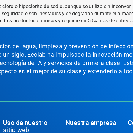
e cloro o hipoclorito de sodio, aunque se utiliza sin inconve
e seguridad o son inestables y se degradan durante el almace
e tres productos químicos y requiere un 50% más de entrega
icios del agua, limpieza y prevención de infeccio
e un siglo, Ecolab ha impulsado la innovación m
tecnología de IA y servicios de primera clase. E
aspecto es el mejor de su clase y extenderlo a t
Uso de nuestro
Nuestra empresa
C
sitio web