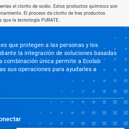
nientes el clorito de sodio. Estos productos químicos son
namiento. El proceso de clorito de tres productos
s que la tecnología PURATE.
nes que protegen a las personas y los
ediante la integración de soluciones basadas
sta combinación única permite a Ecolab
odas sus operaciones para ayudarles a
onectar