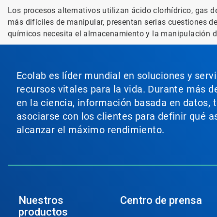
Los procesos alternativos utilizan ácido clorhídrico, gas d
más difíciles de manipular, presentan serias cuestiones d
químicos necesita el almacenamiento y la manipulación d
Ecolab es líder mundial en soluciones y serv
recursos vitales para la vida. Durante más d
en la ciencia, información basada en datos, 
asociarse con los clientes para definir qué 
alcanzar el máximo rendimiento.
Nuestros
Centro de prensa
productos