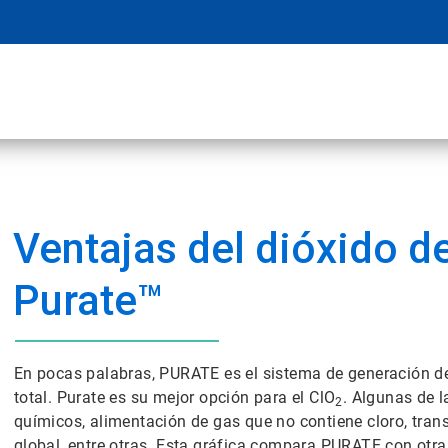
Ventajas del dióxido d
Purate™
En pocas palabras, PURATE es el sistema de generación de
total. Purate es su mejor opción para el ClO
. Algunas de 
2
químicos, alimentación de gas que no contiene cloro, trans
global, entre otras. Esta gráfica compara PURATE con otra