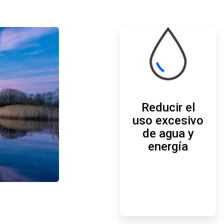
ArticleTile
1
de
3
Reducir el
uso excesivo
de agua y
energía