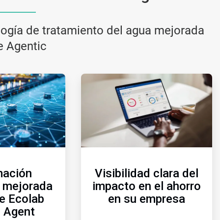
logía de tratamiento del agua mejorada
e Agentic
ArticleTile
ArticleTile
2
3
de
de
3
3
mación
Visibilidad clara del
a mejorada
impacto en el ahorro
e Ecolab
en su empresa
l Agent