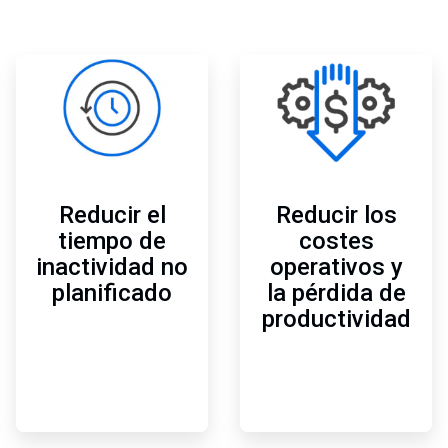
ArticleTile
ArticleTile
2
3
de
de
3
3
Reducir el
Reducir los
tiempo de
costes
inactividad no
operativos y
planificado
la pérdida de
productividad