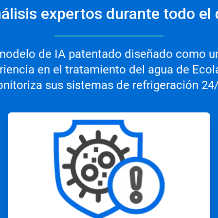
álisis expertos durante todo el 
 modelo de IA patentado diseñado como un
encia en el tratamiento del agua de Ecola
nitoriza sus sistemas de refrigeración 24/
ArticleTile
2
de
3