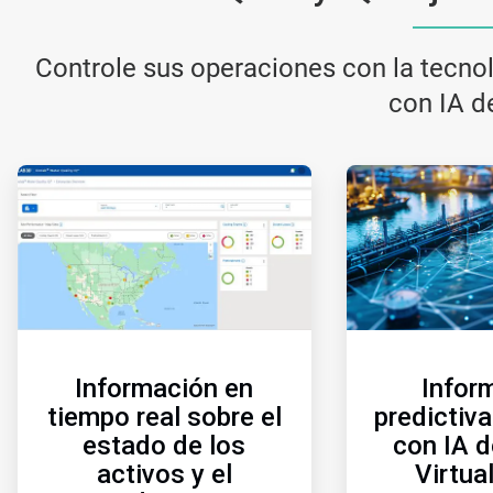
Controle sus operaciones con la tecno
con IA d
ArticleTile
1
de
3
Información en
Infor
tiempo real sobre el
predictiv
estado de los
con IA d
activos y el
Virtua