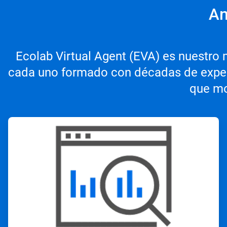
An
Ecolab Virtual Agent (EVA) es nuestro
cada uno formado con décadas de experi
que mo
ArticleTile
1
de
3