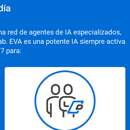
día
a red de agentes de IA especializados,
b. EVA es una potente IA siempre activa
7 para:
ArticleTile
3
de
3