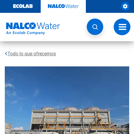
Ir
al
contenido
Opcio
de
naveg
Todo lo que ofrecemos