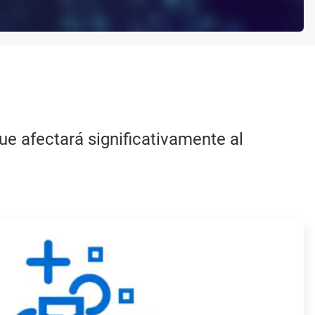
e afectará significativamente al
ArticleTile
3
de
4