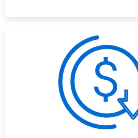
ArticleTile
2
de
4