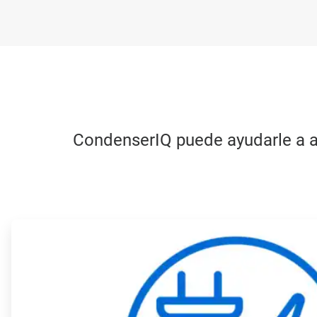
CondenserIQ puede ayudarle a al
ArticleTile
1
de
4