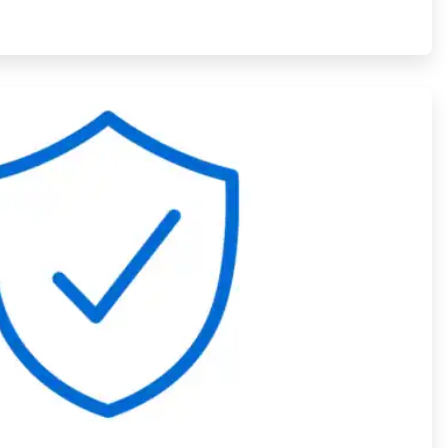
ArticleTile
4
de
4