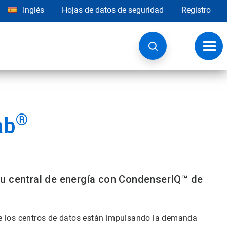
Inglés
Hojas de datos de seguridad
Registro
Opci
de
nave
®
ab
su central de energía con CondenserIQ™ de
o de los centros de datos están impulsando la demanda