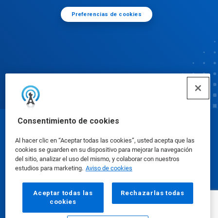
Preferencias de cookies
Consentimiento de cookies
© Ecolab Inc. 2025
Al hacer clic en “Aceptar todas las cookies”, usted acepta que las
cookies se guarden en su dispositivo para mejorar la navegación
Hojas de datos de seguridad
|
Política de privacidad
del sitio, analizar el uso del mismo, y colaborar con nuestros
estudios para marketing.
Aviso de cookies
|
condiciones de uso
Aceptar todas las
Rechazarlas todas
cookies