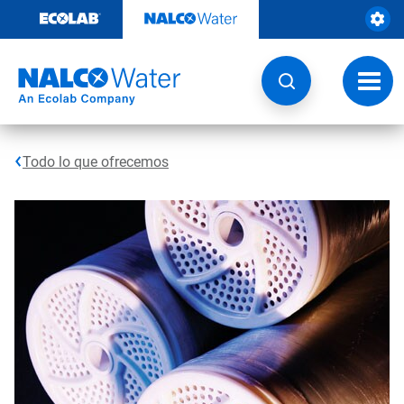
Ir
al
contenido
Opcio
de
naveg
Todo lo que ofrecemos