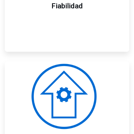
Fiabilidad
ArticleTile
2
de
3