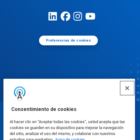
Preferencias de cookies
Consentimiento de cookies
© Ecolab Inc. 2025
Al hacer clic en “Aceptar todas las cookies”, usted acepta que las
cookies se guarden en su dispositivo para mejorar la navegación
Hojas de datos de seguridad
|
Política de privacidad
del sitio, analizar el uso del mismo, y colaborar con nuestros
estudios para marketing.
Aviso de cookies