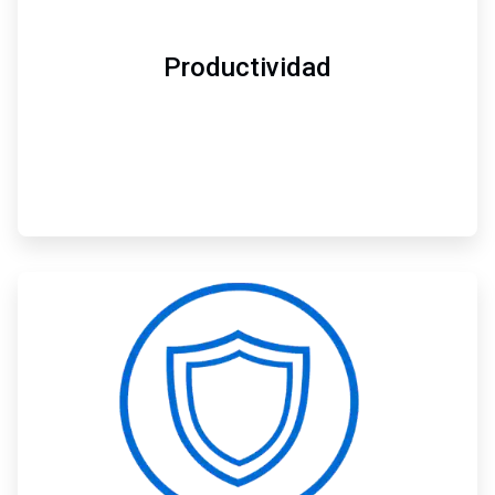
Productividad
ArticleTile
3
de
3