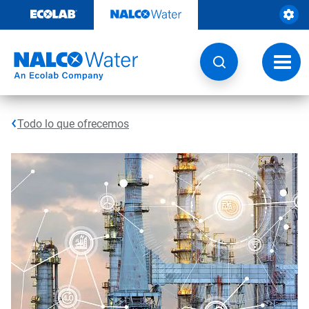
Ir
al
contenido
Opcio
de
naveg
Todo lo que ofrecemos