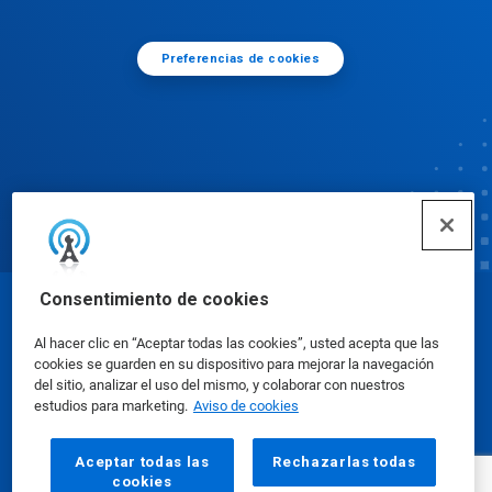
Preferencias de cookies
Consentimiento de cookies
© Ecolab Inc. 2025
Al hacer clic en “Aceptar todas las cookies”, usted acepta que las
cookies se guarden en su dispositivo para mejorar la navegación
Hojas de datos de seguridad
|
Política de privacidad
del sitio, analizar el uso del mismo, y colaborar con nuestros
estudios para marketing.
Aviso de cookies
|
condiciones de uso
Aceptar todas las
Rechazarlas todas
cookies