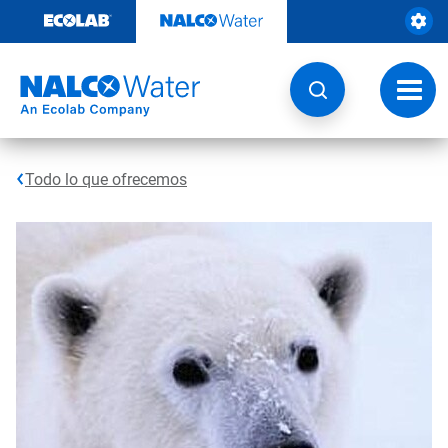
Ir
al
contenido
Opcio
de
naveg
Todo lo que ofrecemos