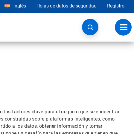
Inglés
Hojas de datos de seguridad
Registro
Opci
de
nave
on los factores clave para el negocio que se encuentran
les construidas sobre plataformas inteligentes, como
tido a los datos, obtener información y tomar
 supone un desafío para las empresas que tienen que