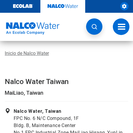
Ir
al
contenido
Opcio
de
naveg
Inicio de Nalco Water
Nalco Water Taiwan
MaiLiao, Taiwan
Nalco Water, Taiwan
FPC No. 6 N/C Compound, 1F
Bldg. B, Maintenance Center
No.1 FPC Industrial Zone MaiLiao Hisang, YunLin