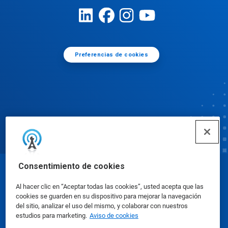
Preferencias de cookies
Consentimiento de cookies
© Ecolab Inc. 2025
Al hacer clic en “Aceptar todas las cookies”, usted acepta que las
cookies se guarden en su dispositivo para mejorar la navegación
Hojas de datos de seguridad
|
Política de privacidad
del sitio, analizar el uso del mismo, y colaborar con nuestros
estudios para marketing.
Aviso de cookies
|
condiciones de uso