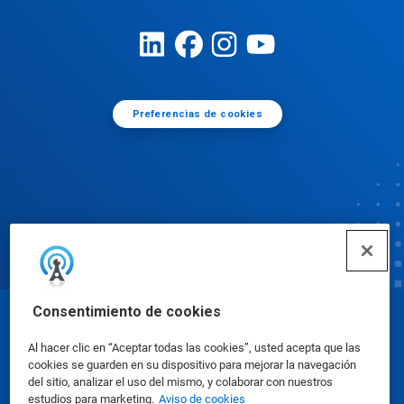
Preferencias de cookies
Consentimiento de cookies
© Ecolab Inc. 2025
Al hacer clic en “Aceptar todas las cookies”, usted acepta que las
cookies se guarden en su dispositivo para mejorar la navegación
Hojas de datos de seguridad
|
Política de privacidad
del sitio, analizar el uso del mismo, y colaborar con nuestros
estudios para marketing.
Aviso de cookies