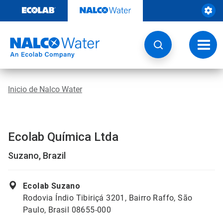
Ir
al
contenido
Opcio
de
naveg
Inicio de Nalco Water
Ecolab Química Ltda
Suzano, Brazil
Ecolab Suzano
Rodovia Índio Tibiriçá 3201, Bairro Raffo, São
Paulo, Brasil 08655-000