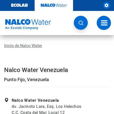
Ir
al
contenido
Opcio
de
naveg
Inicio de Nalco Water
Nalco Water Venezuela
Punto Fijo, Venezuela
Nalco Water Venezuela
Av. Jacinoto Lara, Esq. Los Helechos
C.C. Costa del Mar, Local 12