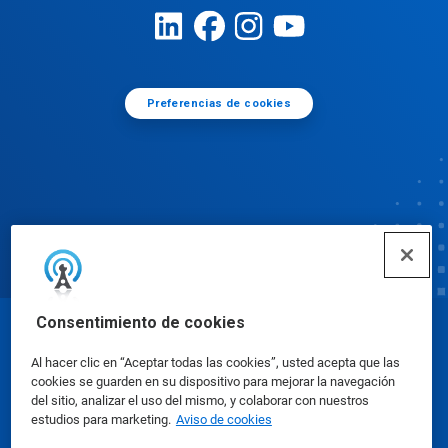
Preferencias de cookies
Consentimiento de cookies
© Ecolab Inc. 2025
Al hacer clic en “Aceptar todas las cookies”, usted acepta que las
cookies se guarden en su dispositivo para mejorar la navegación
Hojas de datos de seguridad
|
Política de privacidad
del sitio, analizar el uso del mismo, y colaborar con nuestros
estudios para marketing.
Aviso de cookies
|
condiciones de uso