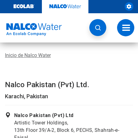
Ir
al
contenido
Opcio
de
naveg
Inicio de Nalco Water
Nalco Pakistan (Pvt) Ltd.
Karachi, Pakistan
Nalco Pakistan (Pvt) Ltd
Artistic Tower Holdings,
13th Floor 39/A-2, Block 6, PECHS, Shahrah-e-
Faisal