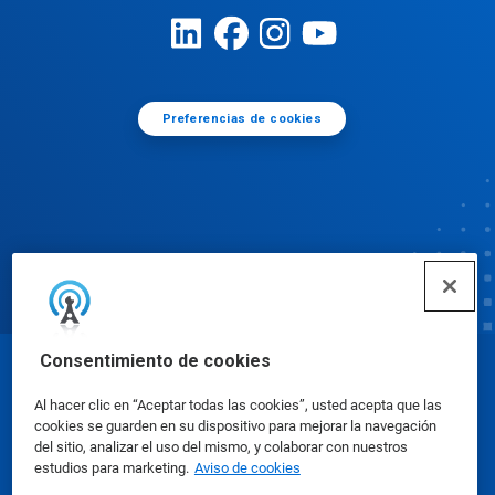
Preferencias de cookies
Consentimiento de cookies
© Ecolab Inc. 2025
Al hacer clic en “Aceptar todas las cookies”, usted acepta que las
cookies se guarden en su dispositivo para mejorar la navegación
Hojas de datos de seguridad
|
Política de privacidad
del sitio, analizar el uso del mismo, y colaborar con nuestros
estudios para marketing.
Aviso de cookies
|
condiciones de uso