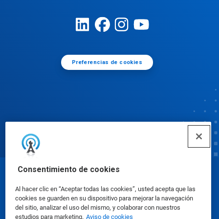
Preferencias de cookies
Consentimiento de cookies
© Ecolab Inc. 2025
Al hacer clic en “Aceptar todas las cookies”, usted acepta que las
cookies se guarden en su dispositivo para mejorar la navegación
Hojas de datos de seguridad
|
Política de privacidad
del sitio, analizar el uso del mismo, y colaborar con nuestros
estudios para marketing.
Aviso de cookies