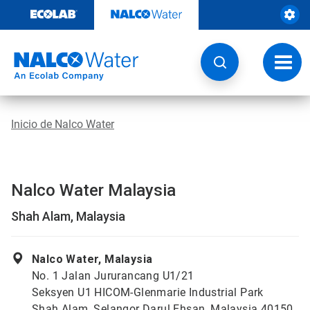
Ir
al
contenido
Opcio
de
naveg
Inicio de Nalco Water
Nalco Water Malaysia
Shah Alam, Malaysia
Nalco Water, Malaysia
No. 1 Jalan Jururancang U1/21
Seksyen U1 HICOM-Glenmarie Industrial Park
Shah Alam, Selangor Darul Ehsan, Malaysia 40150