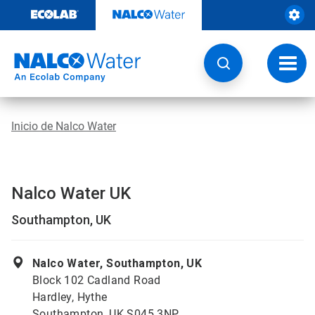
Ir
al
contenido
Opcio
de
naveg
Inicio de Nalco Water
Nalco Water UK
Southampton, UK
Nalco Water, Southampton, UK
Block 102 Cadland Road
Hardley, Hythe
Southampton, UK S045 3NP