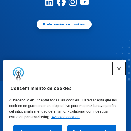
Preferencias de cookies
Consentimiento de cookies
© Ecolab Inc. 2025
Al hacer clic en “Aceptar todas las cookies”, usted acepta que las
cookies se guarden en su dispositivo para mejorar la navegación
Hojas de datos de seguridad
|
Política de privacidad
del sitio, analizar el uso del mismo, y colaborar con nuestros
estudios para marketing.
Aviso de cookies
|
condiciones de uso