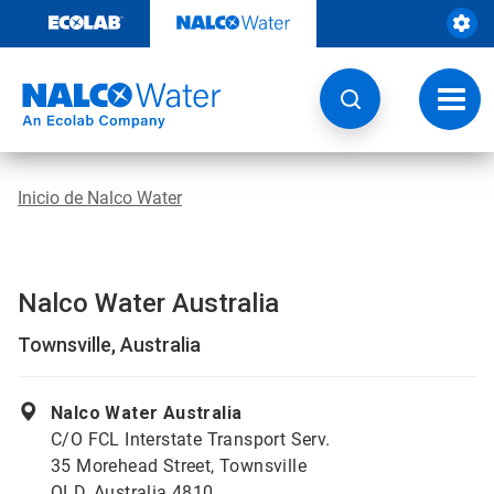
Ir
al
contenido
Opcio
de
naveg
Inicio de Nalco Water
Nalco Water Australia
Townsville, Australia
Nalco Water Australia
C/O FCL Interstate Transport Serv.
35 Morehead Street, Townsville
QLD, Australia 4810