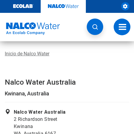
Ir
al
contenido
Opcio
de
naveg
Inicio de Nalco Water
Nalco Water Australia
Kwinana, Australia
Nalco Water Australia
2 Richardson Street
Kwinana
WA, Australia 6167