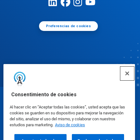
Preferencias de cookies
Consentimiento de cookies
© Ecolab Inc. 2025
Al hacer clic en “Aceptar todas las cookies”, usted acepta que las
cookies se guarden en su dispositivo para mejorar la navegación
Hojas de datos de seguridad
|
Política de privacidad
del sitio, analizar el uso del mismo, y colaborar con nuestros
estudios para marketing.
Aviso de cookies
|
condiciones de uso