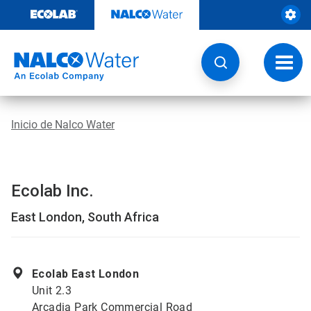
Ir
al
contenido
Opcio
de
naveg
Inicio de Nalco Water
Ecolab Inc.
East London, South Africa
Ecolab East London
Unit 2.3
Arcadia Park Commercial Road