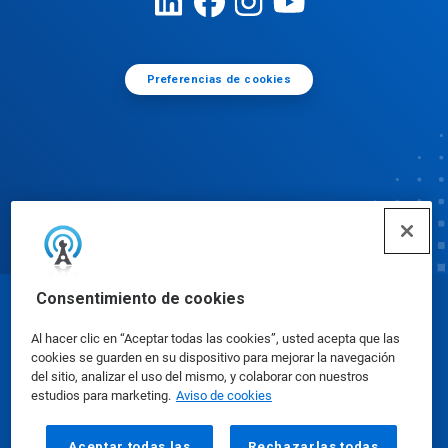
Preferencias de cookies
Consentimiento de cookies
© Ecolab Inc. 2025
Al hacer clic en “Aceptar todas las cookies”, usted acepta que las
cookies se guarden en su dispositivo para mejorar la navegación
Hojas de datos de seguridad
|
Política de privacidad
del sitio, analizar el uso del mismo, y colaborar con nuestros
estudios para marketing.
Aviso de cookies
|
condiciones de uso
Aceptar todas las
Rechazarlas todas