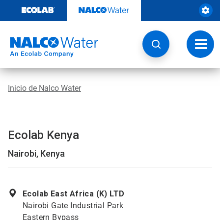
Ir
al
contenido
Opcio
de
naveg
Inicio de Nalco Water
Ecolab Kenya
Nairobi, Kenya
Ecolab East Africa (K) LTD
Nairobi Gate Industrial Park
Eastern Bypass