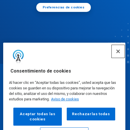
Preferencias de cookies
Consentimiento de cookies
© Ecolab Inc. 2025
Al hacer clic en “Aceptar todas las cookies”, usted acepta que las
cookies se guarden en su dispositivo para mejorar la navegación
Hojas de datos de seguridad
|
Política de privacidad
del sitio, analizar el uso del mismo, y colaborar con nuestros
estudios para marketing.
Aviso de cookies
|
condiciones de uso
Aceptar todas las
Rechazarlas todas
cookies