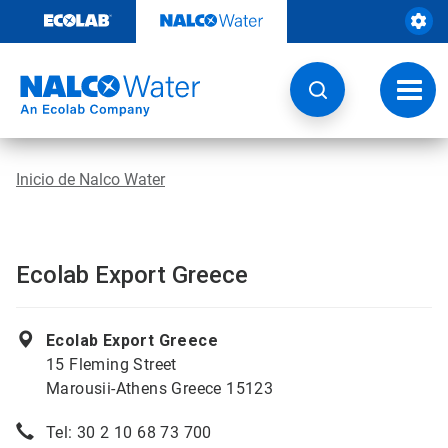
Ir
al
contenido
Opcio
de
naveg
Inicio de Nalco Water
Ecolab Export Greece
Ecolab Export Greece
15 Fleming Street
Marousii-Athens Greece 15123
Tel: 30 2 10 68 73 700